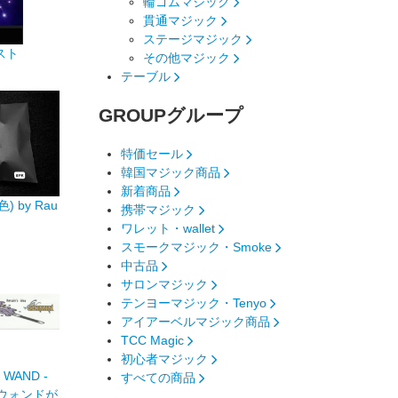
輪ゴムマジック
貫通マジック
ステージマジック
ースト
その他マジック
テーブル
GROUP
グループ
特価セール
韓国マジック商品
新着商品
色) by Rau
携帯マジック
ワレット・wallet
スモークマジック・Smoke
中古品
サロンマジック
テンヨーマジック・Tenyo
アイアーベルマジック商品
TCC Magic
初心者マジック
WAND -
すべての商品
ウォンドが