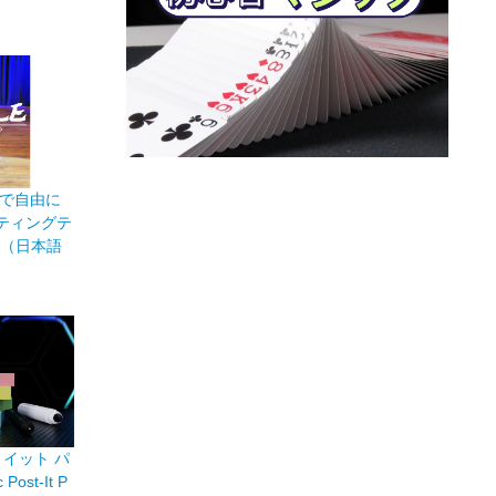
で自由に
ティングテ
ble（日本語
イット パ
Post-It P