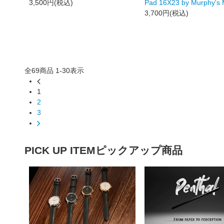
3,500円(税込)
Pad 16X23 by Murphy's 
3,700円(税込)
全
69
商品
1
-
30
表示
1
2
3
PICK UP ITEM
ピックアップ商品