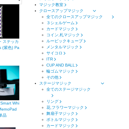
マジック教室
クロースアップマジック
全てのクロースアップマジック
３シェルゲーム
カードマジック
コイン,札マジック
ルービックキューブ
・ステッカ
メンタルマジック
rs (紫色) Pa
サイコロ
ITR
CUP AND BALL
輪ゴムマジック
その他
ステージマジック
全てのステージマジック
リング
｜Smart Whi
花,フラワーマジック
・MemoPad
舞扇子マジック
単品
ボトルマジック
カードマジック