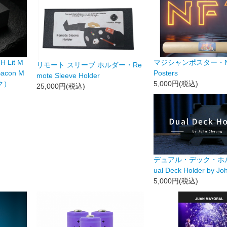
 Lit M
マジシャンポスター・NFT
リモート スリーブ ホルダー・Re
 Bacon M
Posters
mote Sleeve Holder
ク）
5,000円(税込)
25,000円(税込)
デュアル・デック・ホ
ual Deck Holder by J
5,000円(税込)