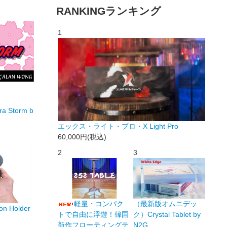
RANKING
ランキング
1
Storm b
エックス・ライト・プロ・X Light Pro
60,000円(税込)
2
3
軽量・コンパク
（最新版オムニデッ
 Holder
トで自由に浮遊！韓国
ク）Crystal Tablet by
新作フローティングテ
N2G