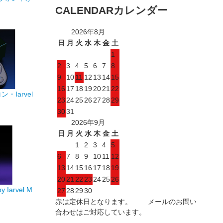
CALENDAR
カレンダー
2026年8月
日
月
火
水
木
金
土
1
2
3
4
5
6
7
8
9
10
11
12
13
14
15
16
17
18
19
20
21
22
ン・Iarvel
23
24
25
26
27
28
29
30
31
2026年9月
日
月
火
水
木
金
土
1
2
3
4
5
6
7
8
9
10
11
12
13
14
15
16
17
18
19
20
21
22
23
24
25
26
 Iarvel M
27
28
29
30
赤は定休日となります。 メールのお問い
合わせはご対応しています。