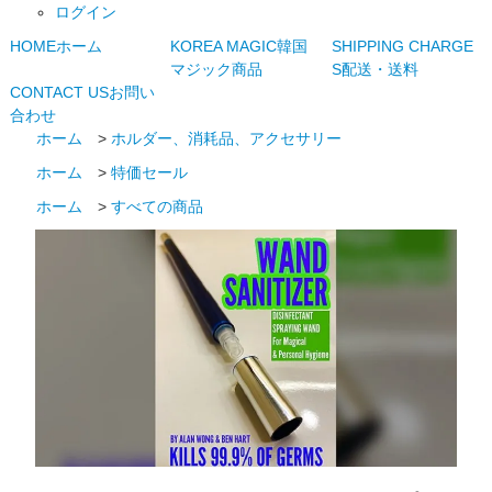
ログイン
HOME
ホーム
KOREA MAGIC
韓国
SHIPPING CHARGE
マジック商品
S
配送・送料
CONTACT US
お問い
合わせ
ホーム
>
ホルダー、消耗品、アクセサリー
ホーム
>
特価セール
ホーム
>
すべての商品