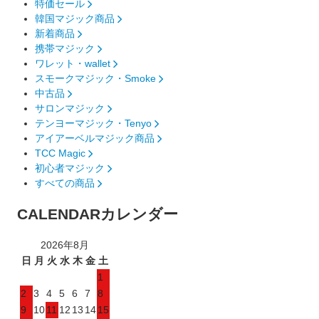
特価セール
韓国マジック商品
新着商品
携帯マジック
ワレット・wallet
スモークマジック・Smoke
中古品
サロンマジック
テンヨーマジック・Tenyo
アイアーベルマジック商品
TCC Magic
初心者マジック
すべての商品
CALENDAR
カレンダー
2026年8月
日
月
火
水
木
金
土
1
2
3
4
5
6
7
8
9
10
11
12
13
14
15