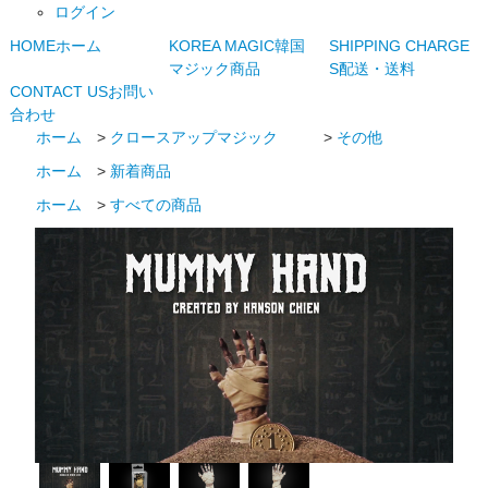
ログイン
HOME
ホーム
KOREA MAGIC
韓国
SHIPPING CHARGE
マジック商品
S
配送・送料
CONTACT US
お問い
合わせ
ホーム
>
クロースアップマジック
>
その他
ホーム
>
新着商品
ホーム
>
すべての商品