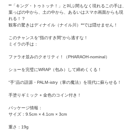
**「キング・トゥトッチ！」と叫ぶ間もなく現れるこの手は、
葉っぱの中から、土の中から、あるいはスマホ画面からも現
れる！？
観客の驚きはディナイル（ナイル川）**では隠せません！
このチャンスを“指のすき間”から逃すな！
ミイラの手は：
ファラオ並みのクオリティ！（PHARAOH-nominal）
ショーを完璧にWRAP（包み）して締めくくる！
“手”品の語源・PALM-istry（掌の魔法）を現代に蘇らせる！
手塗りギミック + 金色のコイン付き！
パッケージ情報：
サイズ：9.5cm × 4.1cm × 3cm
重さ：19g