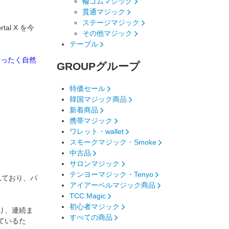
輪ゴムマジック
貫通マジック
ステージマジック
l X を今
その他マジック
テーブル
まったく自然
GROUP
グループ
特価セール
韓国マジック商品
新着商品
携帯マジック
ワレット・wallet
スモークマジック・Smoke
中古品
サロンマジック
テンヨーマジック・Tenyo
れており、パ
アイアーベルマジック商品
TCC Magic
初心者マジック
たり、連続ま
すべての商品
ているた