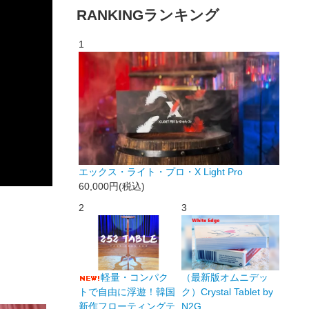
RANKING
ランキング
1
エックス・ライト・プロ・X Light Pro
60,000円(税込)
2
3
軽量・コンパク
（最新版オムニデッ
トで自由に浮遊！韓国
ク）Crystal Tablet by
新作フローティングテ
N2G