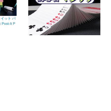
イット パ
Post-It P