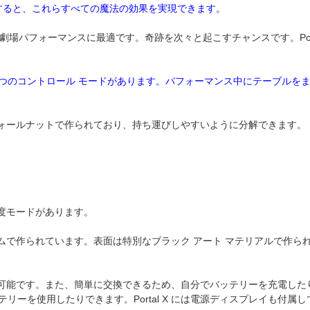
を使用すると、これらすべての魔法の効果を実現できます。
ト、劇場パフォーマンスに最適です。奇跡を次々と起こすチャンスです。Porta
の 3 つのコントロール モードがあります。パフォーマンス中にテーブルを
ク ウォールナットで作られており、持ち運びしやすいように分解できます。
速度モードがあります。
ミニウムで作られています。表面は特別なブラック アート マテリアルで作ら
動作が可能です。また、簡単に交換できるため、自分でバッテリーを充電し
ーを使用したりできます。Portal X には電源ディスプレイも付属し