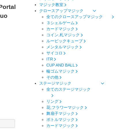
マジック教室
rtal
クロースアップマジック
Luo
全てのクロースアップマジック
３シェルゲーム
カードマジック
コイン,札マジック
ルービックキューブ
メンタルマジック
サイコロ
ITR
CUP AND BALL
輪ゴムマジック
その他
ステージマジック
全てのステージマジック
リング
花,フラワーマジック
舞扇子マジック
ボトルマジック
カードマジック