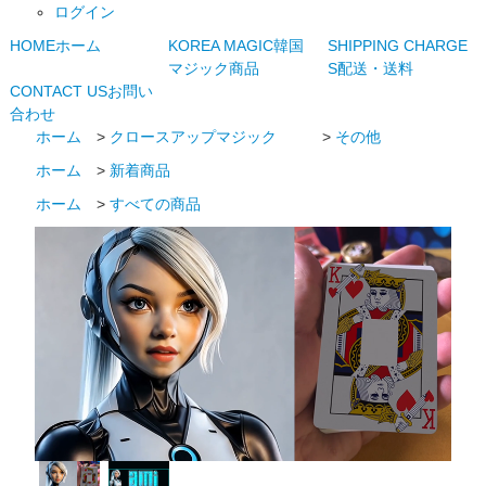
ログイン
HOME
ホーム
KOREA MAGIC
韓国
SHIPPING CHARGE
マジック商品
S
配送・送料
CONTACT US
お問い
合わせ
ホーム
>
クロースアップマジック
>
その他
ホーム
>
新着商品
ホーム
>
すべての商品