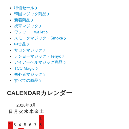
特価セール
韓国マジック商品
新着商品
携帯マジック
ワレット・wallet
スモークマジック・Smoke
中古品
サロンマジック
テンヨーマジック・Tenyo
アイアーベルマジック商品
TCC Magic
初心者マジック
すべての商品
CALENDAR
カレンダー
2026年8月
日
月
火
水
木
金
土
1
2
3
4
5
6
7
8