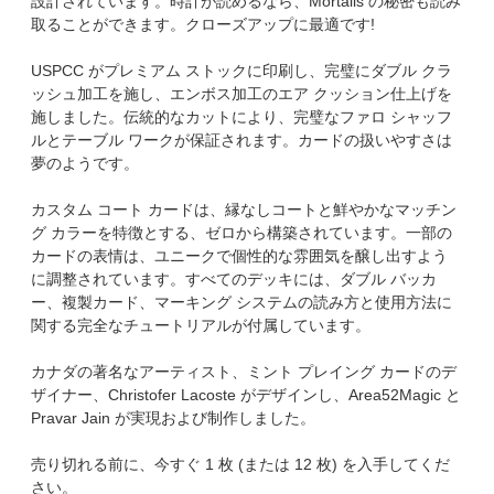
設計されています。時計が読めるなら、Mortalis の秘密も読み
取ることができます。クローズアップに最適です!
USPCC がプレミアム ストックに印刷し、完璧にダブル クラ
ッシュ加工を施し、エンボス加工のエア クッション仕上げを
施しました。伝統的なカットにより、完璧なファロ シャッフ
ルとテーブル ワークが保証されます。カードの扱いやすさは
夢のようです。
カスタム コート カードは、縁なしコートと鮮やかなマッチン
グ カラーを特徴とする、ゼロから構築されています。一部の
カードの表情は、ユニークで個性的な雰囲気を醸し出すよう
に調整されています。すべてのデッキには、ダブル バッカ
ー、複製カード、マーキング システムの読み方と使用方法に
関する完全なチュートリアルが付属しています。
カナダの著名なアーティスト、ミント プレイング カードのデ
ザイナー、Christofer Lacoste がデザインし、Area52Magic と
Pravar Jain が実現および制作しました。
売り切れる前に、今すぐ 1 枚 (または 12 枚) を入手してくだ
さい。