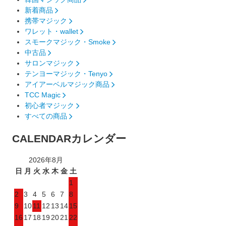
新着商品
携帯マジック
ワレット・wallet
スモークマジック・Smoke
中古品
サロンマジック
テンヨーマジック・Tenyo
アイアーベルマジック商品
TCC Magic
初心者マジック
すべての商品
CALENDAR
カレンダー
2026年8月
日
月
火
水
木
金
土
1
2
3
4
5
6
7
8
9
10
11
12
13
14
15
16
17
18
19
20
21
22