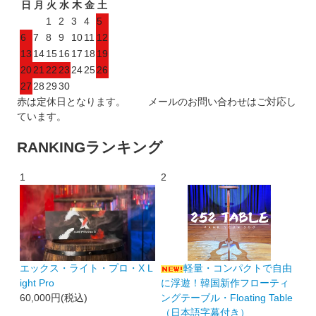
日
月
火
水
木
金
土
1
2
3
4
5
6
7
8
9
10
11
12
13
14
15
16
17
18
19
20
21
22
23
24
25
26
27
28
29
30
赤は定休日となります。 メールのお問い合わせはご対応し
ています。
RANKING
ランキング
1
2
エックス・ライト・プロ・X L
軽量・コンパクトで自由
ight Pro
に浮遊！韓国新作フローティ
60,000円(税込)
ングテーブル・Floating Table
（日本語字幕付き）