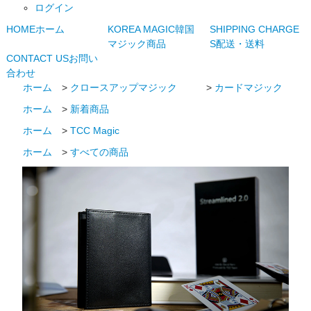
ログイン
HOME
ホーム
KOREA MAGIC
韓国
SHIPPING CHARGE
マジック商品
S
配送・送料
CONTACT US
お問い
合わせ
ホーム
>
クロースアップマジック
>
カードマジック
ホーム
>
新着商品
ホーム
>
TCC Magic
ホーム
>
すべての商品