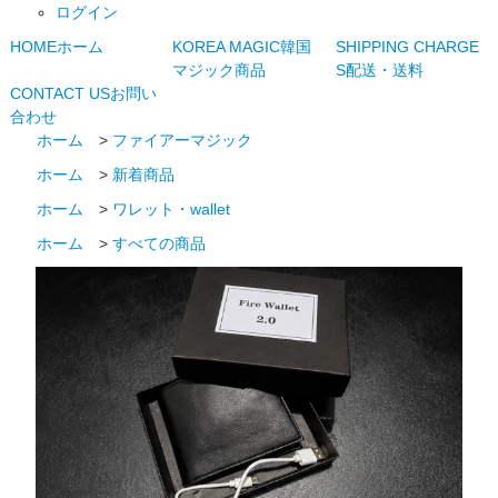
ログイン
HOME
ホーム
KOREA MAGIC
韓国
SHIPPING CHARGE
マジック商品
S
配送・送料
CONTACT US
お問い
合わせ
ホーム
>
ファイアーマジック
ホーム
>
新着商品
ホーム
>
ワレット・wallet
ホーム
>
すべての商品