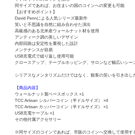
同サイズであれば、お住まいの国のコインへの変更も可能
【おすすめポイント】
David Pennによる人気シリーズ最新作
笑いと不思議を自然に組み合わせた演出
高級感のある北米産ウォールナット材を使用
アンティーク調の美しいデザイン
内部回路は安定性を重視した設計
メンテナンスが容易
USB充電式で繰り返し使用可能
クロースアップ、テーブルホッピング、サロンなど幅広いシー
シリアスなメンタリズムだけではなく、観客の笑いを引き出し
【商品内容】
ウォールナット製ベースボックス ×1
TCC Artisan シルバーコイン（半ドルサイズ） ×4
TCC Artisan カッパーコイン（半ドルサイズ） ×1
USB充電ケーブル ×1
その他付属アクセサリー
※同サイズのコインであれば、市販のコインへ交換して使用す