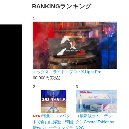
RANKING
ランキング
1
エックス・ライト・プロ・X Light Pro
60,000円(税込)
2
3
軽量・コンパク
（最新版オムニデッ
トで自由に浮遊！韓国
ク）Crystal Tablet by
新作フローティングテ
N2G