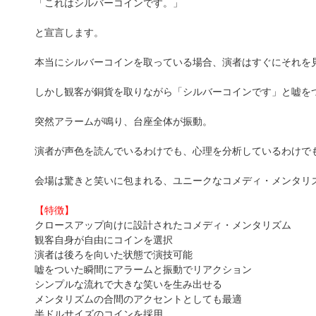
「これはシルバーコインです。」
と宣言します。
本当にシルバーコインを取っている場合、演者はすぐにそれを
しかし観客が銅貨を取りながら「シルバーコインです」と嘘を
突然アラームが鳴り、台座全体が振動。
演者が声色を読んでいるわけでも、心理を分析しているわけで
会場は驚きと笑いに包まれる、ユニークなコメディ・メンタリ
【特徴】
クロースアップ向けに設計されたコメディ・メンタリズム
観客自身が自由にコインを選択
演者は後ろを向いた状態で演技可能
嘘をついた瞬間にアラームと振動でリアクション
シンプルな流れで大きな笑いを生み出せる
メンタリズムの合間のアクセントとしても最適
半ドルサイズのコインを採用