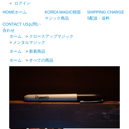
ログイン
HOME
ホーム
KOREA MAGIC
韓国
SHIPPING CHARGE
マジック商品
S
配送・送料
CONTACT US
お問い
合わせ
ホーム
>
クロースアップマジック
>
メンタルマジック
ホーム
>
新着商品
ホーム
>
すべての商品