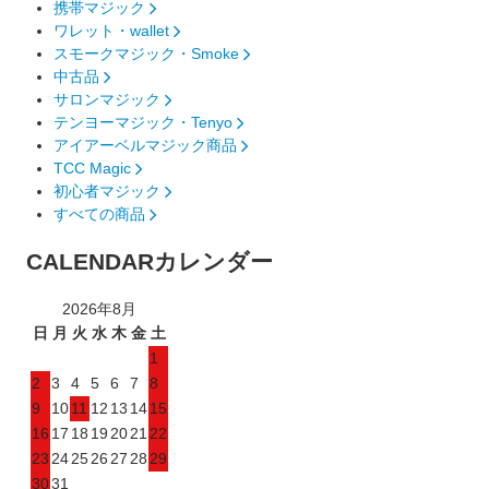
携帯マジック
ワレット・wallet
スモークマジック・Smoke
中古品
サロンマジック
テンヨーマジック・Tenyo
アイアーベルマジック商品
TCC Magic
初心者マジック
すべての商品
CALENDAR
カレンダー
2026年8月
日
月
火
水
木
金
土
1
2
3
4
5
6
7
8
9
10
11
12
13
14
15
16
17
18
19
20
21
22
23
24
25
26
27
28
29
30
31