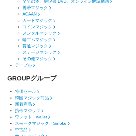
全ての本、解説書,DVD、オンライン解説動画
携帯マジック
ACAAN
カードマジック
コインマジック
メンタルマジック
輪ゴムマジック
貫通マジック
ステージマジック
その他マジック
テーブル
GROUP
グループ
特価セール
韓国マジック商品
新着商品
携帯マジック
ワレット・wallet
スモークマジック・Smoke
中古品
サロンマジック