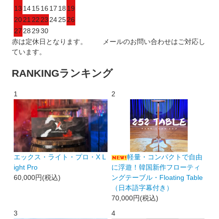
13
14
15
16
17
18
19
20
21
22
23
24
25
26
27
28
29
30
赤は定休日となります。 メールのお問い合わせはご対応し
ています。
RANKING
ランキング
1
2
エックス・ライト・プロ・X L
軽量・コンパクトで自由
ight Pro
に浮遊！韓国新作フローティ
60,000円(税込)
ングテーブル・Floating Table
（日本語字幕付き）
70,000円(税込)
3
4