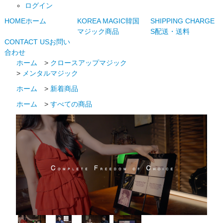
ログイン
HOME
ホーム
KOREA MAGIC
韓国
SHIPPING CHARGE
マジック商品
S
配送・送料
CONTACT US
お問い
合わせ
ホーム
>
クロースアップマジック
>
メンタルマジック
ホーム
>
新着商品
ホーム
>
すべての商品