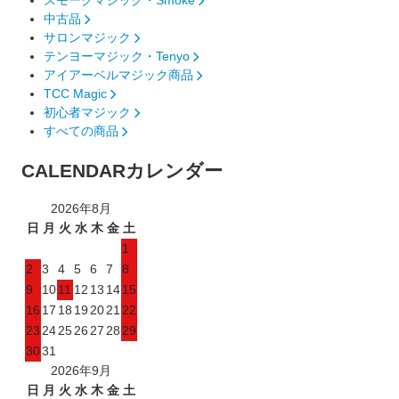
スモークマジック・Smoke
中古品
サロンマジック
テンヨーマジック・Tenyo
アイアーベルマジック商品
TCC Magic
初心者マジック
すべての商品
CALENDAR
カレンダー
2026年8月
日
月
火
水
木
金
土
1
2
3
4
5
6
7
8
9
10
11
12
13
14
15
16
17
18
19
20
21
22
23
24
25
26
27
28
29
30
31
2026年9月
日
月
火
水
木
金
土