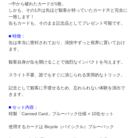
─中から破れたカードが1枚。
しかも、その1片は先ほど観客が持っていたカード片と完全に
一致します！
缶もカードも、そのまま記念品としてプレゼント可能です。
■ 特徴：
缶は本当に密封されており、演技中ずっと視界に置いておけ
ます。
観客自身が缶を開けることで強烈なインパクトを与えます。
スライト不要、誰でもすぐに演じられる実用的なトリック。
記念として観客に手渡せるため、忘れられない体験を演出で
きます。
■ セット内容：
特製「Canned Card」ブルーバック仕様 × 10缶セット
使用するカードは Bicycle（バイシクル）ブルーバック