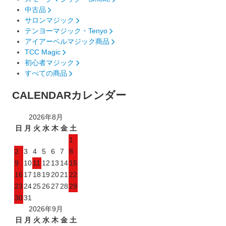
中古品
サロンマジック
テンヨーマジック・Tenyo
アイアーベルマジック商品
TCC Magic
初心者マジック
すべての商品
CALENDAR
カレンダー
2026年8月
日
月
火
水
木
金
土
1
2
3
4
5
6
7
8
9
10
11
12
13
14
15
16
17
18
19
20
21
22
23
24
25
26
27
28
29
30
31
2026年9月
日
月
火
水
木
金
土