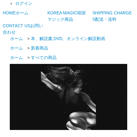
ログイン
HOME
ホーム
KOREA MAGIC
韓国
SHIPPING CHARGE
マジック商品
S
配送・送料
CONTACT US
お問い
合わせ
ホーム
>
本、解説書,DVD、オンライン解説動画
ホーム
>
新着商品
ホーム
>
すべての商品