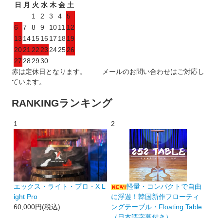
日
月
火
水
木
金
土
1
2
3
4
5
6
7
8
9
10
11
12
13
14
15
16
17
18
19
20
21
22
23
24
25
26
27
28
29
30
赤は定休日となります。 メールのお問い合わせはご対応し
ています。
RANKING
ランキング
1
2
エックス・ライト・プロ・X L
軽量・コンパクトで自由
ight Pro
に浮遊！韓国新作フローティ
60,000円(税込)
ングテーブル・Floating Table
（日本語字幕付き）