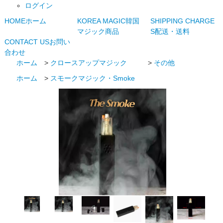
ログイン
HOME
ホーム
KOREA MAGIC
韓国
SHIPPING CHARGE
マジック商品
S
配送・送料
CONTACT US
お問い
合わせ
ホーム
>
クロースアップマジック
>
その他
ホーム
>
スモークマジック・Smoke