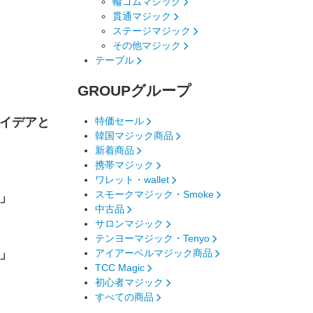
輪ゴムマジック
貫通マジック
ステージマジック
その他マジック
テーブル
GROUP
グループ
イデアと
特価セール
韓国マジック商品
新着商品
携帯マジック
ワレット・wallet
スモークマジック・Smoke
」
中古品
サロンマジック
テンヨーマジック・Tenyo
」
アイアーベルマジック商品
TCC Magic
初心者マジック
すべての商品