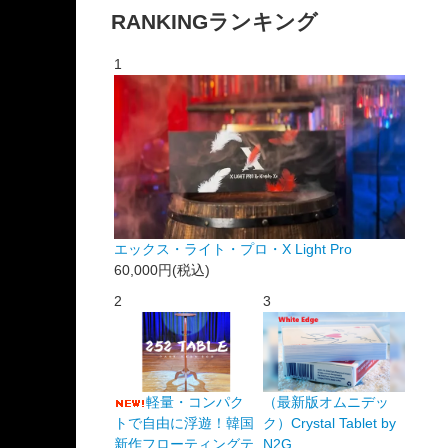
RANKING
ランキング
1
エックス・ライト・プロ・X Light Pro
60,000円(税込)
2
3
軽量・コンパク
（最新版オムニデッ
トで自由に浮遊！韓国
ク）Crystal Tablet by
新作フローティングテ
N2G