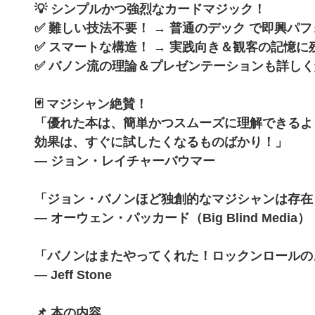
💡 シンプルかつ強烈なカードマジック！
✅ 難しい技法不要！ → 普通のデック で即興パ
✅ スマートな構造！ → 実践向き＆観客の記憶に
✅ バノン流の理論＆プレゼンテーションも詳し
🃏 マジシャン絶賛！
「優れた本は、簡単かつスムーズに理解できるよ
効果は、すぐに試したくなるものばかり！」
— ジョン・レイチャーバウマー
「ジョン・バノンほど独創的なマジシャンは存在
— オーウェン・パッカード（Big Blind Media）
「バノンはまたやってくれた！ロックンロールの
— Jeff Stone
📌 本の内容