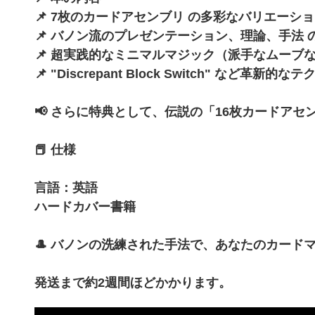
📌 7枚のカードアセンブリ の多彩なバリエーシ
📌 バノン流のプレゼンテーション、理論、手法 
📌 超実践的なミニマルマジック（派手なムーブ
📌 "Discrepant Block Switch" など革新
📢 さらに特典として、伝説の「16枚カードアセ
📕 仕様
言語：英語
ハードカバー書籍
🎩 バノンの洗練された手法で、あなたのカード
発送まで約2週間ほどかかります。