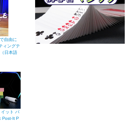
で自由に
ティングテ
ble（日本語
イット パ
Post-It P