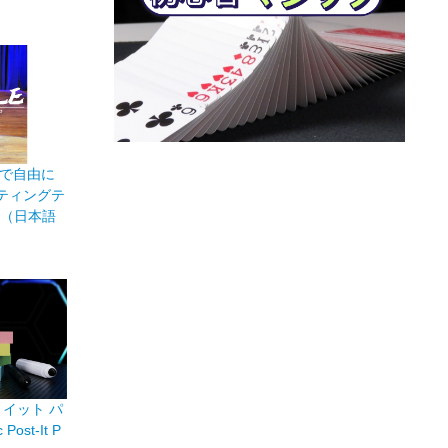
で自由に
ティングテ
ble（日本語
イット パ
Post-It P