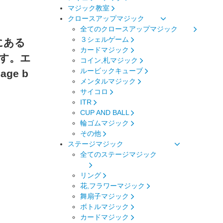
マジック教室
クロースアップマジック
全てのクロースアップマジック
３シェルゲーム
にある
カードマジック
す。エ
コイン,札マジック
ルービックキューブ
ge b
メンタルマジック
サイコロ
ITR
CUP AND BALL
輪ゴムマジック
その他
ステージマジック
全てのステージマジック
リング
花,フラワーマジック
舞扇子マジック
ボトルマジック
カードマジック