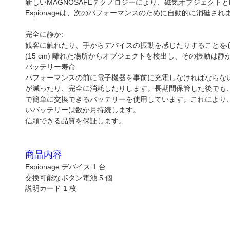
新しいMAGNOSAFEテクノロジーにより、磁気オブジェクトとE
Espionageは、次のパフォーマンスのために自動的に消磁
完全に静か:
観客に触れたり、手からデバイスの振動を感じたりすることを
(15 cm) 離れた場所からオブジェクトを検出し、その振動は
バッテリー寿命:
パフォーマンスの前に電子機器を事前に充電しなければならな
が減ったり、完全に消耗したりします。長期間保管した後でも、バ
で簡単に交換できるバッテリーを使用しています。これにより
いバッテリーは数か月持続します。
信頼できる品質を保証します。
商品内容
Espionage デバイス 1 台
交換可能なボタン電池 5 個
説明カード 1 枚