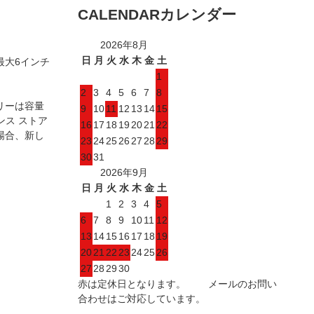
CALENDAR
カレンダー
2026年8月
日
月
火
水
木
金
土
最大6インチ
1
2
3
4
5
6
7
8
リーは容量
9
10
11
12
13
14
15
ンス ストア
16
17
18
19
20
21
22
場合、新し
23
24
25
26
27
28
29
30
31
2026年9月
日
月
火
水
木
金
土
1
2
3
4
5
6
7
8
9
10
11
12
13
14
15
16
17
18
19
20
21
22
23
24
25
26
27
28
29
30
赤は定休日となります。 メールのお問い
合わせはご対応しています。