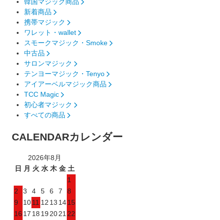
韓国マジック商品
新着商品
携帯マジック
ワレット・wallet
スモークマジック・Smoke
中古品
サロンマジック
テンヨーマジック・Tenyo
アイアーベルマジック商品
TCC Magic
初心者マジック
すべての商品
CALENDAR
カレンダー
2026年8月
日
月
火
水
木
金
土
1
2
3
4
5
6
7
8
9
10
11
12
13
14
15
16
17
18
19
20
21
22