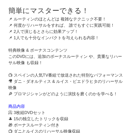
簡単にマスターできる！
📌 ルーティンのほとんどは 複雑なテクニック不要！
📌 何度かリハーサルをすれば、 誰でもすぐに実践可能！
📌 2人で演じるとさらに効果アップ！
📌 1人でも十分なインパクトを与えられる内容！
特典映像 & ボーナスコンテンツ
このDVDには、追加のボーナスルーティン や、貴重なリハー
サル映像 も収録！
📺 スペインの人気TV番組で放送された特別なパフォーマンス
🎥 ダニ・ダオルティス & ルイス・ピエドラヒタのリハーサル
映像
🔎 プロマジシャンがどのように演技を磨くのかを学べる！
商品内容
📀 3枚組DVDセット
🎩 15の独立したトリックを収録
🎁 ボーナスルーティン付き
📺 ダニとルイスのリハーサル映像収録