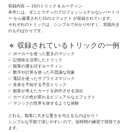
収録内容 — 15のトリック & ルーティン
本作には、ダニとウディのプロフェッショナルなレパートリ
ー から厳選された15のエフェクト が収録されています。
それぞれのトリックは、シンプルで分かりやすく、実践向き
のものばかりです。
🔹 収録されているトリックの一例
✅ ポーカーを使った驚きのマジック
✅ 記憶術を活用したトリック
✅ 観客の運を試すルーティン
✅ 数字や計算を使った不思議な現象
✅ 電話を使ったサプライズマジック
✅ 未来を予知する予言トリック
✅ 観客が考えたカードを的中させる演出
✅ カードの色が変わるビジュアルなエフェクト
✅ マジックの世界を旅するような体験
どれも、観客に大きな驚きを与えるものばかり！
シンプルな手順で演じやすい ので、短時間の練習で習得でき
ます。