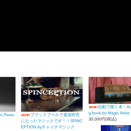
自動で開く本・Auto
g book by Magic Artist
o Pastu
ブラックプールで速攻終売
30,000円(税込)
になったマジックです！！SPINC
EPTION byチャイナマジック