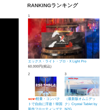
RANKING
ランキング
1
エックス・ライト・プロ・X Light Pro
60,000円(税込)
2
3
軽量・コンパク
（最新版オムニデッ
トで自由に浮遊！韓国
ク）Crystal Tablet by
新作フローティングテ
N2G