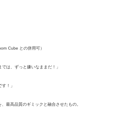
 Cube との併用可）
までは、ずっと嫌いなままだ！」
です！」
ックを、最高品質のギミックと融合させたもの。