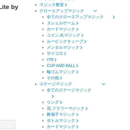
マジック教室
ite by
クロースアップマジック
全てのクロースアップマジック
３シェルゲーム
カードマジック
コイン,札マジック
ルービックキューブ
メンタルマジック
サイコロ
ITR
CUP AND BALL
輪ゴムマジック
その他
ステージマジック
全てのステージマジック
リング
花,フラワーマジック
舞扇子マジック
ボトルマジック
カードマジック