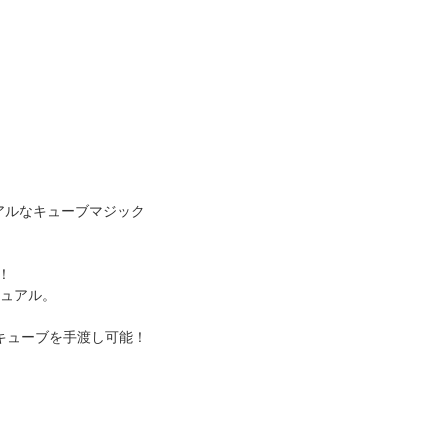
にビジュアルなキューブマジック
！
ジュアル。
キューブを手渡し可能！