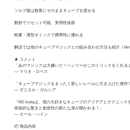
ソルブ後は観客にそのままキューブを渡せる
数秒でリセット可能、実用性抜群
軽量・薄型ギミックで携帯性に優れる
解説では他のキューブマジックとの組み合わせ方法も紹介（Venom
🎩 コメント
「あのマジックは大嫌いだ！ヘンリーがこのトリックをくれる
— マリオ・ロペス
「キューブマジックをまったく新しいレベルに引き上げた傑作
— ダニエル・ガルシア
「RD Instaは、僕の大好きなキューブのアイデアとテクニ
視覚的な驚きと創造性の新たな扉が開かれる！」
— カール・ハイン
📦 商品内容