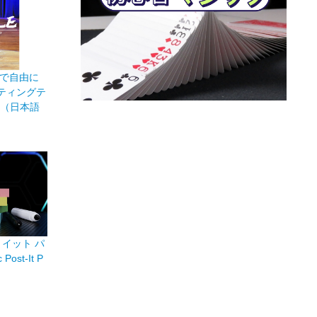
で自由に
ティングテ
ble（日本語
イット パ
Post-It P