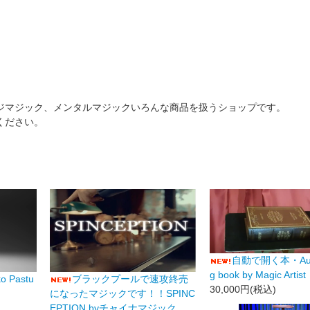
ジマジック、メンタルマジックいろんな商品を扱うショップです。
ください。
自動で開く本・Auto
g book by Magic Artist
o Pastu
ブラックプールで速攻終売
30,000円(税込)
になったマジックです！！SPINC
EPTION byチャイナマジック