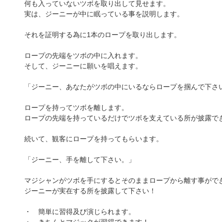
何も入っていないツボを取り出して見せます。
実は、ジーニーが中に眠っている事を説明します。
それを証明する為に1本のロープを取り出します。
ロープの先端をツボの中に入れます。
そして、ジーニーに願いを唱えます。
「ジーニー、あなたがツボの中にいるならロープを掴んで下さ
ロープを持ってツボを離します。
ロープの先端を持っているだけでツボを支えている所が披露で
続いて、観客にロープを持ってもらいます。
「ジーニー、手を離して下さい。」
マジシャンがツボを手にするとそのままロープから離す事がで
ジーニーが実在する所を披露して下さい！
・ 簡単に習得及び演じられます。
・ きちんとマジックが習得できます！