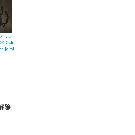
のオリジ
Color
e jeimi
解除