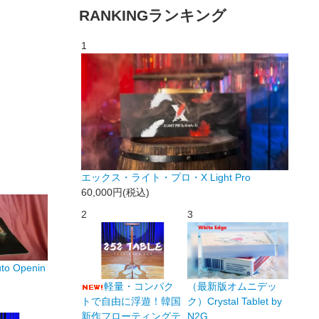
RANKING
ランキング
1
エックス・ライト・プロ・X Light Pro
60,000円(税込)
2
3
 Openin
軽量・コンパク
（最新版オムニデッ
トで自由に浮遊！韓国
ク）Crystal Tablet by
新作フローティングテ
N2G