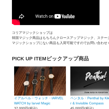
コリアマジックショップは
韓国マジック商品はもちろんクロースアップマジック、ステー
マジックショップにない商品も入荷可能ですのでお問い合わせ
PICK UP ITEM
ピックアップ商品
イアルベル・ウォッチ・IARVEL
ペンタル・Penthal by Kik
WATCH by Iarvel Magic
r & Invisible Compass
37,000円(税込)
45,000円(税込)