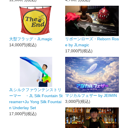
大型フラッグ・JLmagic
リボーンローズ・Reborn Ros
14,000円(税込)
e by JLmagic
17,000円(税込)
JLシルクファウンテンストリ
マジカルフェザー by JEIMIN
ーマー ・JL Silk Fountain St
3,000円(税込)
reamer+Ju Yong Silk Fountai
n Underlay Set
17,000円(税込)