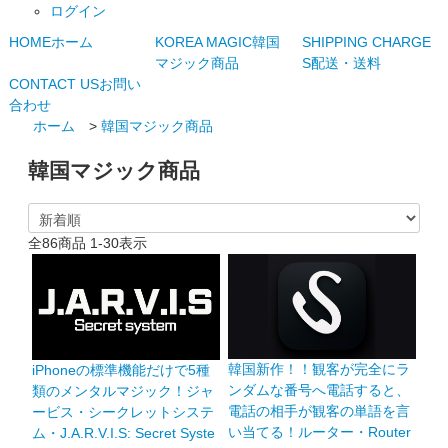
ログイン
HOME
ホーム
KOREA MAGIC
韓国
SHIPPING CHARGE
マジック商品
S
配送・送料
CONTACT US
お問い
合わせ
ホーム
>
韓国マジック商品
韓国マジック商品
全
86
商品
1
-
30
表示
韓国新作！！観客が完全にラ
iPhoneの標準機能だけで5種
ンダムな番号へ電話すると、
類のメンタルマジック！ジャ
電話の相手が観客の単語を言
ービス・シークレットシステ
い当てる！ルーター・Router
ム・J.A.R.V.I.S: Secret Syste