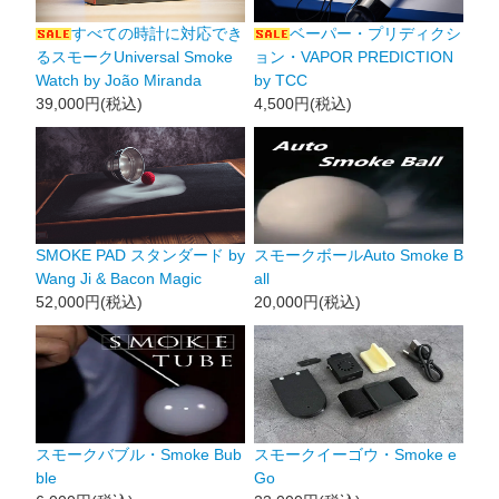
すべての時計に対応でき
ベーパー・プリディクシ
るスモークUniversal Smoke
ョン・VAPOR PREDICTION
Watch by João Miranda
by TCC
39,000円(税込)
4,500円(税込)
SMOKE PAD スタンダード by
スモークボールAuto Smoke B
Wang Ji & Bacon Magic
all
52,000円(税込)
20,000円(税込)
スモークバブル・Smoke Bub
スモークイーゴウ・Smoke e
ble
Go