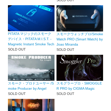
PITATA マジックのスモーク
スモークウォッチプロ/Smoke
デバイス・PITATA M.I.S.T. -
Watch PRO (Smart Watch) by
Magnetic Instant Smoke Tech
Joao Miranda
SOLD OUT
SOLD OUT
スモーク・プロドユーサー /S
スモグラープロ・SMOGGLE
moke Producer by Angel
R PRO by CIGMA Magic
SOLD OUT
SOLD OUT