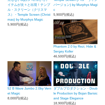
イテムが次々と出現！テンプ
バージョン) by Murphys Magi
ル・スクリーン（クリスマ
c
ス）・Temple Screen (Christ
5,900円(税込)
mas) by Murphys Magic
5,900円(税込)
Phantom 2.0 by Rezi, Hide &
Sergey Koller
46,500円(税込)
52 B Wave Jumbo 2.0by Vern
ダブルプロダクション・Doub
et Magic
le Production by Bojan Barisic
8,000円(税込)
and Stage Elegance
18,900円(税込)