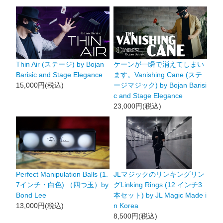
Thin Air (ステージ) by Bojan
ケーンが一瞬で消えてしまい
Barisic and Stage Elegance
ます。Vanishing Cane (ステ
15,000円(税込)
ージマジック) by Bojan Barisi
c and Stage Elegance
23,000円(税込)
Perfect Manipulation Balls (1.
JLマジックのリンキングリン
7インチ・白色) （四つ玉）by
グLinking Rings (12 インチ3
Bond Lee
本セット) by JL Magic Made i
13,000円(税込)
n Korea
8,500円(税込)