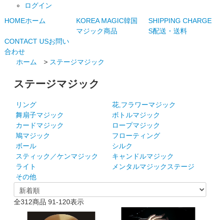
ログイン
HOME
ホーム
KOREA MAGIC
韓国
SHIPPING CHARGE
マジック商品
S
配送・送料
CONTACT US
お問い
合わせ
ホーム
>
ステージマジック
ステージマジック
リング
花,フラワーマジック
舞扇子マジック
ボトルマジック
カードマジック
ロープマジック
鳩マジック
フローティング
ボール
シルク
スティック／ケンマジック
キャンドルマジック
ライト
メンタルマジックステージ
その他
全
312
商品
91
-
120
表示