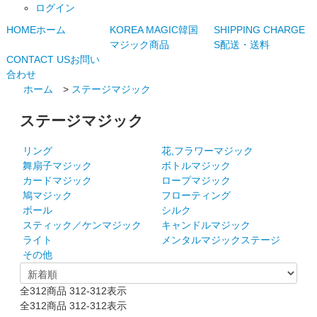
ログイン
HOME
ホーム
KOREA MAGIC
韓国
SHIPPING CHARGE
マジック商品
S
配送・送料
CONTACT US
お問い
合わせ
ホーム
>
ステージマジック
ステージマジック
リング
花,フラワーマジック
舞扇子マジック
ボトルマジック
カードマジック
ロープマジック
鳩マジック
フローティング
ボール
シルク
スティック／ケンマジック
キャンドルマジック
ライト
メンタルマジックステージ
その他
全
312
商品
312
-
312
表示
全
312
商品
312
-
312
表示