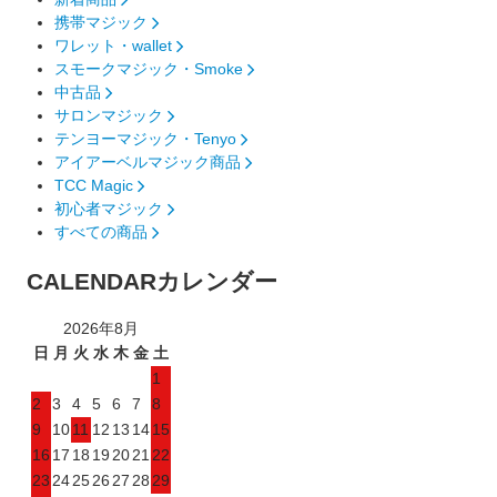
携帯マジック
ワレット・wallet
スモークマジック・Smoke
中古品
サロンマジック
テンヨーマジック・Tenyo
アイアーベルマジック商品
TCC Magic
初心者マジック
すべての商品
CALENDAR
カレンダー
2026年8月
日
月
火
水
木
金
土
1
2
3
4
5
6
7
8
9
10
11
12
13
14
15
16
17
18
19
20
21
22
23
24
25
26
27
28
29